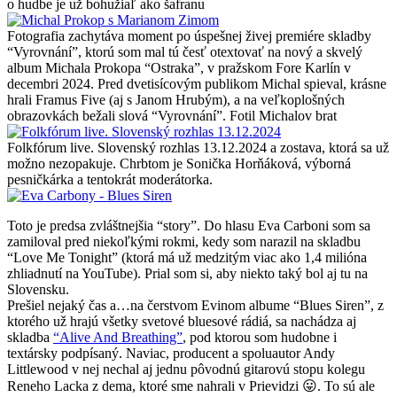
o hudbe je už bohužiaľ ako šafranu
Fotografia zachytáva moment po úspešnej živej premiére skladby
“Vyrovnání”, ktorú som mal tú česť otextovať na nový a skvelý
album Michala Prokopa “Ostraka”, v pražskom Fore Karlín v
decembri 2024. Pred dvetisícovým publikom Michal spieval, krásne
hrali Framus Five (aj s Janom Hrubým), a na veľkoplošných
obrazovkách bežali slová “Vyrovnání”. Fotil Michalov brat
Folkfórum live. Slovenský rozhlas 13.12.2024 a zostava, ktorá sa už
možno nezopakuje. Chrbtom je Sonička Horňáková, výborná
pesničkárka a tentokrát moderátorka.
Toto je predsa zvláštnejšia “story”. Do hlasu Eva Carboni som sa
zamiloval pred niekoľkými rokmi, kedy som narazil na skladbu
“Love Me Tonight” (ktorá má už medzitým viac ako 1,4 milióna
zhliadnutí na YouTube). Prial som si, aby niekto taký bol aj tu na
Slovensku.
Prešiel nejaký čas a…na čerstvom Evinom albume “Blues Siren”, z
ktorého už hrajú všetky svetové bluesové rádiá, sa nachádza aj
skladba
“Alive And Breathing”
, pod ktorou som hudobne i
textársky podpísaný. Naviac, producent a spoluautor Andy
Littlewood v nej nechal aj jednu pôvodnú gitarovú stopu kolegu
Reneho Lacka z dema, ktoré sme nahrali v Prievidzi 😛. To sú ale