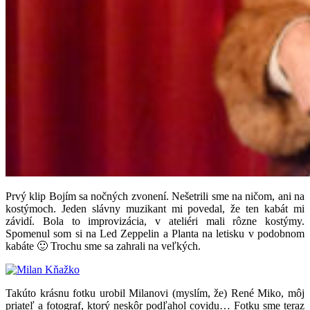
Prvý klip Bojím sa nočných zvonení. Nešetrili sme na ničom, ani na
kostýmoch. Jeden slávny muzikant mi povedal, že ten kabát mi
závidí. Bola to improvizácia, v ateliéri mali rôzne kostýmy.
Spomenul som si na Led Zeppelin a Planta na letisku v podobnom
kabáte 🙂 Trochu sme sa zahrali na veľkých.
Takúto krásnu fotku urobil Milanovi (myslím, že) René Miko, môj
priateľ a fotograf, ktorý neskôr podľahol covidu… Fotku sme teraz