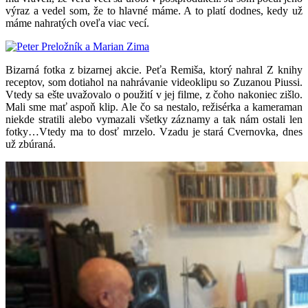
výraz a vedel som, že to hlavné máme. A to platí dodnes, kedy už
máme nahratých oveľa viac vecí.
Bizarná fotka z bizarnej akcie. Peťa Remiša, ktorý nahral Z knihy
receptov, som dotiahol na nahrávanie videoklipu so Zuzanou Piussi.
Vtedy sa ešte uvažovalo o použití v jej filme, z čoho nakoniec zišlo.
Mali sme mať aspoň klip. Ale čo sa nestalo, režisérka a kameraman
niekde stratili alebo vymazali všetky záznamy a tak nám ostali len
fotky…Vtedy ma to dosť mrzelo. Vzadu je stará Cvernovka, dnes
už zbúraná.