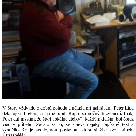
V Story vždy ide o dobrú pohodu a náladu pri nahrávaní. Peter Lipa
debatuje s Prelom, asi sme robili Bojím sa nočných zvonení. Inak,
Peter dal myslím, že štyri vokálne „tejky“, každým ďalším bol čoraz
viac v príbehu. Začalo sa to, že spieva nejaký napísaný text a
skončilo, že je svojbytnou postavou, ktorá si žije svoj príbeh.
Úužasnééé!