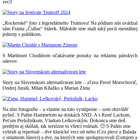
veci!
„Rockerské“ foto z legendárneho Trutnova! Na pódium nás uvádzal
sám Franta „Čuňas“ Stárek. Málokde sme mali taký pocit mentálnej
jednoty s publikom.
S Martinom Chodúrom očakávame ponuky na reklamu pánskych
odevov
Story na Slovenskom alternatívnom lete – zľava Pavel Morochovič,
Ondrej Juraši, Milan Kňažko a Marian Zima
Na túto fotografiu – a vlastne na toto vystúpenie – som obzvlášť
pyšný. S Palim Hammelom na doskách SND. A s René Lackom,
Peťom Preložníkom, Vladom Leškovským. Dokonca sme deň
predtým aj skúšali, tak seriózne to všetci vnímali. 🙂 S Palim sme
vybrali aj repertoár – dve klasické veci od neho (Cez plece a Balada
o smutnom Jánovi) a dve, na ktorých sme spolupracovali (Ľutujem a