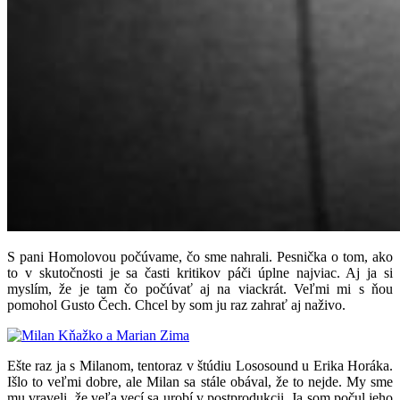
S pani Homolovou počúvame, čo sme nahrali. Pesnička o tom, ako
to v skutočnosti je sa časti kritikov páči úplne najviac. Aj ja si
myslím, že je tam čo počúvať aj na viackrát. Veľmi mi s ňou
pomohol Gusto Čech. Chcel by som ju raz zahrať aj naživo.
Ešte raz ja s Milanom, tentoraz v štúdiu Lososound u Erika Horáka.
Išlo to veľmi dobre, ale Milan sa stále obával, že to nejde. My sme
mu vraveli, že veľa vecí sa urobí v postprodukcii. Ja som počul jeho