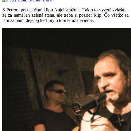
S Petrom pri natáčaní klipu Anjel strážnik. Takto to vyzerá zvláštne,
že za nami len zelená stena, ale treba si pozrieť klip! Čo všetko sa
tam za nami deje, aj keď my o tom teraz nevieme.