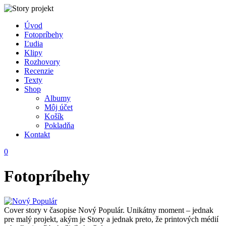
Úvod
Fotopríbehy
Ľudia
Klipy
Rozhovory
Recenzie
Texty
Shop
Albumy
Môj účet
Košík
Pokladňa
Kontakt
0
Fotopríbehy
Cover story v časopise Nový Populár. Unikátny moment – jednak
pre malý projekt, akým je Story a jednak preto, že printových médií