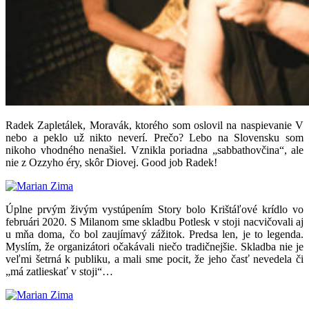
Radek Zapletálek, Moravák, ktorého som oslovil na naspievanie V
nebo a peklo už nikto neverí. Prečo? Lebo na Slovensku som
nikoho vhodného nenašiel. Vznikla poriadna „sabbathovčina“, ale
nie z Ozzyho éry, skôr Diovej. Good job Radek!
Úplne prvým živým vystúpením Story bolo Krištáľové krídlo vo
februári 2020. S Milanom sme skladbu Potlesk v stoji nacvičovali aj
u mňa doma, čo bol zaujímavý zážitok. Predsa len, je to legenda.
Myslím, že organizátori očakávali niečo tradičnejšie. Skladba nie je
veľmi šetrná k publiku, a mali sme pocit, že jeho časť nevedela či
„má zatlieskať v stoji“…