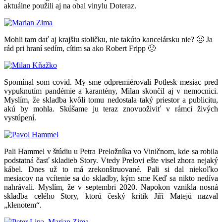
aktuálne použili aj na obal vinylu Doteraz.
Mohli tam dať aj krajšiu stoličku, nie takúto kancelársku nie? 🙂 Ja
rád pri hraní sedím, cítim sa ako Robert Fripp 🙂
Spomínal som covid. My sme odpremiérovali Potlesk mesiac pred
vypuknutím pandémie a karantény, Milan skončil aj v nemocnici.
Myslím, že skladba kvôli tomu nedostala taký priestor a publicitu,
akú by mohla. Skúšame ju teraz znovuoživiť v rámci živých
vystúpení.
Pali Hammel v štúdiu u Petra Preložníka vo Viničnom, kde sa robila
podstatná časť skladieb Story. Vtedy Prelovi ešte visel zhora nejaký
kábel. Dnes už to má zrekonštruované. Pali si dal niekoľko
mesiacov na vcítenie sa do skladby, kým sme Keď sa nikto nedíva
nahrávali. Myslím, že v septembri 2020. Napokon vznikla nosná
skladba celého Story, ktorú český kritik Jiří Matejú nazval
„klenotem“.